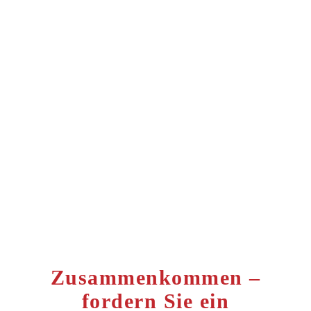
C#
Illustrator
After Effects
Premiere
DHCP DNS
Router Sniffer
pfSense Firewall
Ausbilderschein
Zusammenkommen –
fordern Sie ein