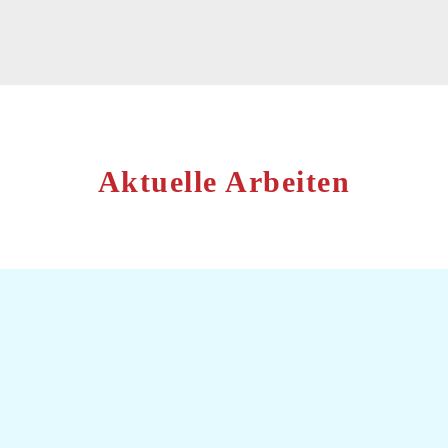
Aktuelle Arbeiten
Firmen Website mit Wordpress CMS für die eigene Pflege der Inhalte.
Alle Wordpress Webseiten sind mit eigenen Custom Post Types