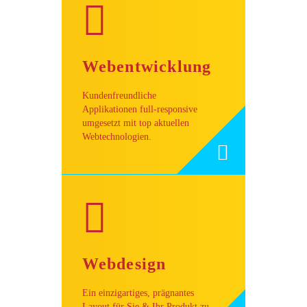
Webentwicklung
Kundenfreundliche
Applikationen full-responsive
umgesetzt mit top aktuellen
Webtechnologien.
Webdesign
Ein einzigartiges, prägnantes
Layout für Sie & Ihr Produkt zu